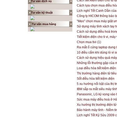
Cách tiết kiệm điện cho tủ l
Tư vấn dịch vụ
Cách lựa chọn mua điều hòa
Lịch nghỉ Tết Canh Dần của
Tư vấn kỹ thuật
Công ty HICOM thông báo lị
"Mẹo" chọn mua máy giặt ư
Tư vấn
mua hàng
Sử dụng máy tính xách tay 
Cách sử dụng điều hoà tro
Tiết kiệm điện cho ti vi, máy 
Chọn mua tivi (1)
Ra mắt ổ cứng laptop dung l
10 điều cấm khi dùng lò vi 
Cách sử dụng hiệu quả máy
Những lỗi thường gặp của m
Loại điều hòa tiết kiệm điện
Thị trường hàng điện tử ti
Sốt điều hòa tiết kiệm điện
5 xu hướng nổi bật của thị
IBM sắp ra mắt siêu máy tín
Panasonic, LG kỳ vọng vào 
Sức mua máy điều hoà ở Hà
Xu hướng thị trường điện t
Bảo hành máy tính - Niềm ti
Lịch nghỉ Tết Kỷ Sửu 2009