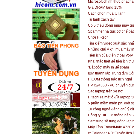
Microsoft chính thức phát 
Giá DRAM tăng 15%
Cách chọn mua tủ lạnh
Tủ lạnh xách tay
Có 5 triệu đồng mua máy giặ
Spammer hạ gục cơ chế bảo
Chơi Hi-tech
Tìm kiếm video xuất sắc nh
Những chú ý khi mua máy i
Tiện ích của điện thoại VoIP
Khai thác triệt để tiện ích th
"Bắt cóc" máy in để spam
IBM thành lập Trung tâm Cô
HICOM thông báo lịch nghỉ 
HP xw4550 - PC chuyên dụn
Sạc laptop trên xe hơi
Hitachi ra mắt ổ đĩa laptop
5 phần mềm miễn phí diệt s
10 công nghệ đáng chú ý c
Công ty HICOM thông báo lị
Samsung sẽ tung dòng lapt
Máy Tính TravelMate 4720 c
e*Calendar 4.0: Quyển lịch 