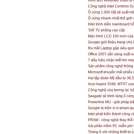
Hình ảnh Windows Vista ra 
Công nghệ Intel Centrino Du
Ổ cứng 1.000 GB sẽ xuất hiệ
Ổ cứng nhanh nhất thế giới
Intel trình diễn mainboard hỗ 
'Sốt' TV phẳng cao cấp
Màn hình LCD 100 inch của 
Google giới thiệu trang chủ
Ra mắt Laptop gập siêu gọn
Office 2007 sẵn sàng xuất 
7 dấu hiệu nhận biết khi má
Sản phẩm công nghệ thông t
Microsoft khuyến mãi phiếu 
Hai tập đoàn Mỹ đầu tư 36,
Acer Aspire 5590, MTXT cao c
Công nghệ của tương lai: bộ
Seagate sẽ trình làng ổ cứ
Powerline MU - giải pháp b
Google bị kiện vì vi phạm qu
Intel phát triển thành công 
PRAM - công nghệ thay thế 
Xài phần mềm PC miễn phí 
Tháng 6 với những thiết bị 