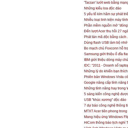
'Tarzan' lướt web bằng mạng
Những kiểu loa độc đáo
5 yếu tố kìm hãm sự phát tr
Nhiều loại linh kiện máy tí
Phần mềm nguồn mở “đóng”
Đến lượt Acer thu hồi 27 nga
Phát tán mã độc bằng cách 
Dùng flash USB làm bộ nhớ
Bo mạch chủ Foxconn hỗ tr
Samsung giới thiệu ổ đĩa fl
IBM giới thiệu dòng máy ch
IDC: "2011 - Doanh số lapto
Những lý do khiến bạn thíc
Phiên bản Windows Vista có 
Google nâng cấp tính năng
Những tính năng hay trong
5 sáng kiến công nghệ đượ
USB "khúc xương" độc đáo
7 dự báo công nghệ thông ti
MTXT Acer tiên phong trong
Mang hiệu ứng Windows Fli
HiCom thông báo lịch nghỉ 