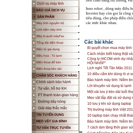
tiên chào hàng thị trường Việ
Dịch vụ máy tính
Inno robot , dòng máy điều 
+
BÁO GIÁ DỊCH VỤ
Inverter hay còn gọi là công
+
SẢN PHẨM
tiêu dùng, cho phép điều chỉ
các mức khác nhau.
Máy tính nguyên bộ
Linh kiện máy tính
Máy in-quét máyFax
Các bài khác
Tổng đài điện thoại
Bí quyết chọn mua máy tính
Điện tử gia dụng
Cách nhận biết hàng thật và
Điều hoà - Tủ lạnh
Công ty HICOM vinh dự nh
Điện thoại để bàn
HỘI NHẬP”
Lịch nghỉ Tết Tân Mão 201
Điện thoại kéo dài
10 điều cấm khi dùng lò vi 
CHĂM SÓC KHÁCH HÀNG
Bảo hành máy tính: Niềm tin
Chính sách bảo hành
Lời khuyên sử dụng tủ lạnh
Tư vấn, hỗ trợ KH
Một vài lưu ý kéo dài tuổi th
PT thanh toán-giao hàng
Mẹo vặt lắp đặt và sử dụng
Đường dây nóng
10 lưu ý khi sử dụng laptop
Giải đáp thắc mắc
Thị trường máy tính Việt 20
TIN TUYỂN DỤNG
10 laptop bán chạy nhất th
MẸO VẶT GIA ĐÌNH
Bảo hành máy tính: Niềm tin
7 cách làm tăng thời gian sử
TƯ VẤN TRỤC TUYẾN