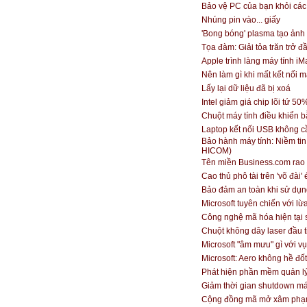
Bảo vệ PC của bạn khỏi các
Nhúng pin vào... giấy
'Bong bóng' plasma tạo ảnh
Tọa đàm: Giải tỏa trăn trở 
Apple trình làng máy tính i
Nên làm gì khi mất kết nối 
Lấy lại dữ liệu đã bị xoá
Intel giảm giá chip lõi tứ 50
Chuột máy tính điều khiển b
Laptop kết nối USB không c
Bảo hành máy tính: Niềm tin
HICOM)
Tên miền Business.com rao b
Cao thủ phô tài trên 'võ đài'
Bảo đảm an toàn khi sử dụn
Microsoft tuyên chiến với l
Công nghệ mã hóa hiện tại s
Chuột không dây laser đầu 
Microsoft "âm mưu" gì với 
Microsoft: Aero không hề đố
Phát hiện phần mềm quản l
Giảm thời gian shutdown má
Cộng đồng mã mở xâm phạm