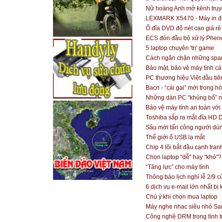
Nữ hoàng Anh mở kênh truy
LEXMARK X5470 - Máy in đa
Ổ đĩa DVD độ nét cao giá rẻ
ECS đón đầu bộ xử lý Phe
5 laptop chuyên 'trị' game
Cách ngăn chặn những spa
Bảo mật, bảo vệ máy tính cá
PC thương hiệu Việt đầu tiên
Bacn - “cái gai” mới trong h
Những dàn PC “khủng bố” n
Bảo vệ máy tính an toàn vớ
Toshiba sắp ra mắt đĩa HD
Sâu mới tấn công người dù
Thế giới ổ USB lạ mắt
Chip 4 lõi bắt đầu cạnh tran
Chọn laptop "dễ" hay "khó"?
“Tăng lực” cho máy tính
Thông báo lịch nghỉ lễ 2/9
6 dịch vụ e-mail lớn nhất bị
Chú ý khi chọn mua laptop
Máy nghe nhạc siêu nhỏ Sa
Công nghệ DRM trong tình t