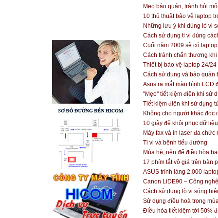
Mẹo bảo quản, tránh hôi mố
10 thủ thuật bảo vệ laptop 
Những lưu ý khi dùng lò vi 
Cách sử dụng ti vi đúng các
Cuối năm 2009 sẽ có laptop 
Cách tránh chấn thương khi
Thiết bị bảo vệ laptop 24/24
Cách sử dụng và bảo quản t
Asus ra mắt màn hình LCD đ
"Mẹo" tiết kiệm điện khi sử
Tiết kiệm điện khi sử dụng t
Không cho người khác đọc d
10 giây để khôi phục dữ liệu
Máy fax và in laser đa chứ
Ti vi và bệnh tiểu đường
Mùa hè, nên để điều hòa ba
17 phím tắt vô giá trên bàn 
ASUS trình làng 2.000 lapt
Canon LiDE90 – Công nghệ
Cách sử dụng lò vi sóng hi
Sử dụng điều hoà trong mùa
Điều hòa tiết kiệm tới 50% đ