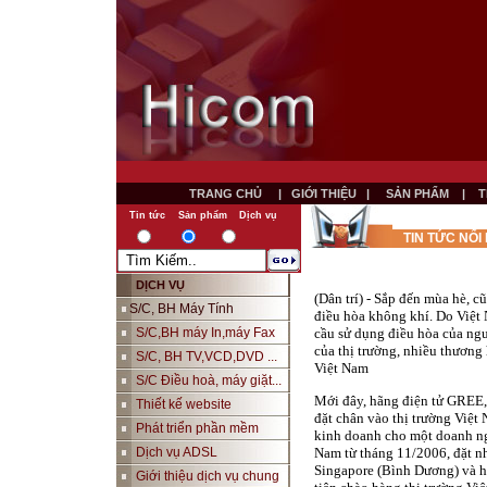
TRANG CHỦ
|
GIỚI THIỆU
|
SẢN PHẨM
|
T
Tin tức
Sản phẩm
Dịch vụ
TIN TỨC NỔI
DỊCH VỤ
(Dân trí) - Sắp đến mùa hè, 
S/C, BH Máy Tính
điều hòa không khí. Do Việt
S/C,BH máy In,máy Fax
cầu sử dụng điều hòa của ngườ
của thị trường, nhiều thương
S/C, BH TV,VCD,DVD ...
Việt
Nam
S/C Điều hoà, máy giặt...
Mới đây, hãng điện tử GREE,
Thiết kế website
đặt chân vào thị trường Việt
Phát triển phần mềm
kinh doanh cho một doanh n
Dịch vụ ADSL
Nam từ tháng 11/2006, đặt n
Singapore (Bình Dương) và h
Giới thiệu dịch vụ chung